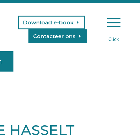
a
Download e-book
Contacteer ons
n
E HASSELT