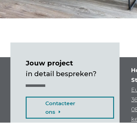
Jouw project
H
in detail bespreken?
S
Eu
3
Contacteer
0
ons
k