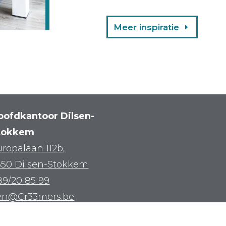
Meer inspiratie
oofdkantoor Dilsen-
tokkem
ropalaan 112b,
650 Dilsen-Stokkem
89/20 85 99
en@Cr33mers.be