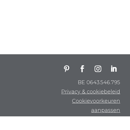
BE 0643.546.795
Privacy & cookiebeleid
Cookievoorkeuren
aanpassen