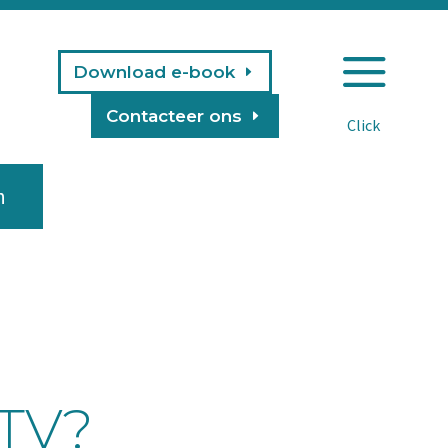
a
Download e-book
Contacteer ons
n
TV?