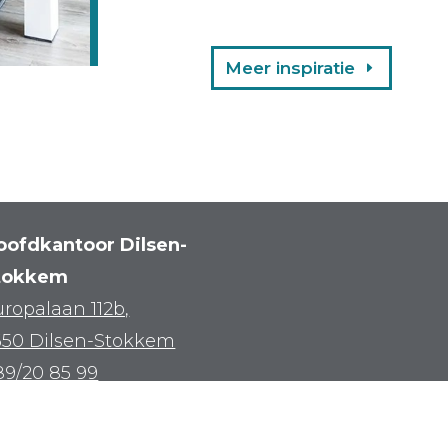
Meer inspiratie
oofdkantoor Dilsen-
tokkem
ropalaan 112b,
650 Dilsen-Stokkem
89/20 85 99
en@Cr33mers.be