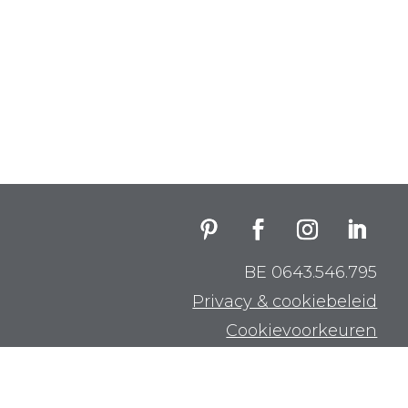
BE 0643.546.795
Privacy & cookiebeleid
Cookievoorkeuren
aanpassen