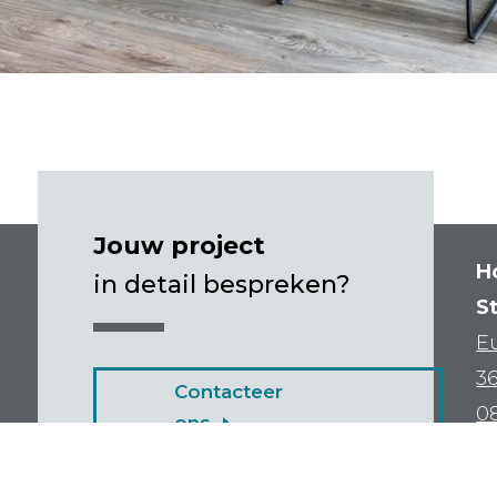
Jouw project
H
in detail bespreken?
S
Eu
3
Contacteer
0
ons
k