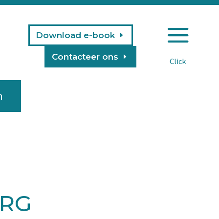
a
Download e-book
Contacteer ons
n
ERG