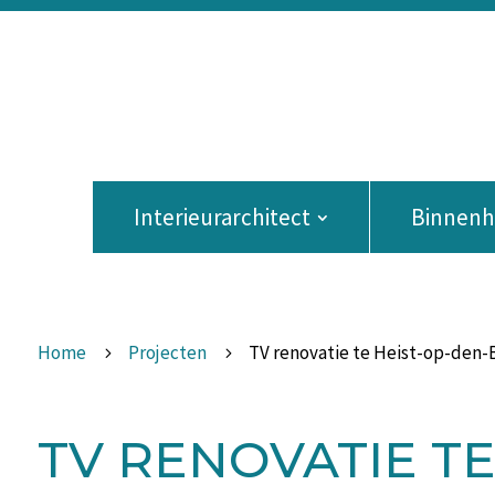
Interieurarchitect
Binnenhu
Home
Projecten
TV renovatie te Heist-op-den-
5
5
TV RENOVATIE T